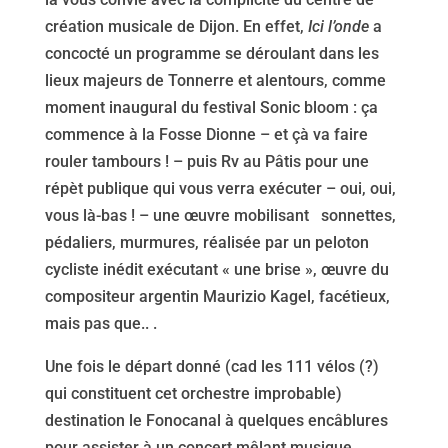
création musicale de Dijon. En effet,
Ici l’onde
a
concocté un programme se déroulant dans les
lieux majeurs de Tonnerre et alentours, comme
moment inaugural du festival Sonic bloom : ça
commence à la Fosse Dionne – et çà va faire
rouler tambours ! – puis Rv au Pâtis pour une
répèt publique qui vous verra exécuter – oui, oui,
vous là-bas ! – une œuvre mobilisant sonnettes,
pédaliers, murmures, réalisée par un peloton
cycliste inédit exécutant « une brise », œuvre du
compositeur argentin Maurizio Kagel, facétieux,
mais pas que.. .
Une fois le départ donné (cad les 111 vélos (?)
qui constituent cet orchestre improbable)
destination le Fonocanal à quelques encâblures
pour assister à un concert mêlant musique