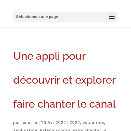
Sélectionner une page
Une appli pour
découvrir et explorer
faire chanter le canal
par
Ici et là
|
10 Avr 2022
|
2022
,
actualités
,
application
,
balade sonore
,
Faire chanter le